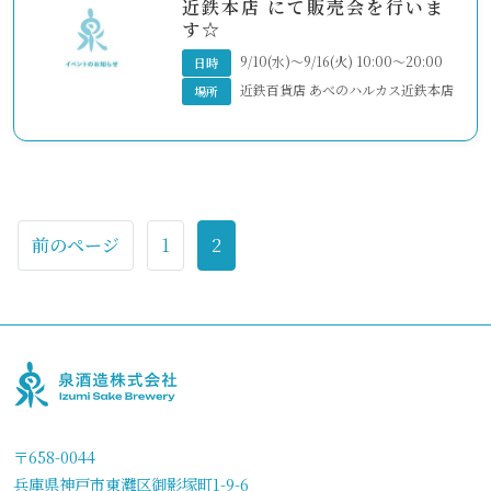
近鉄本店 にて販売会を行いま
す☆
9/10(水)～9/16(火) 10:00～20:00
日時
近鉄百貨店 あべのハルカス近鉄本店
場所
イ
前のページ
1
2
ベ
ン
ト
ナ
ビ
〒658-0044
ゲ
兵庫県神戸市東灘区御影塚町1-9-6