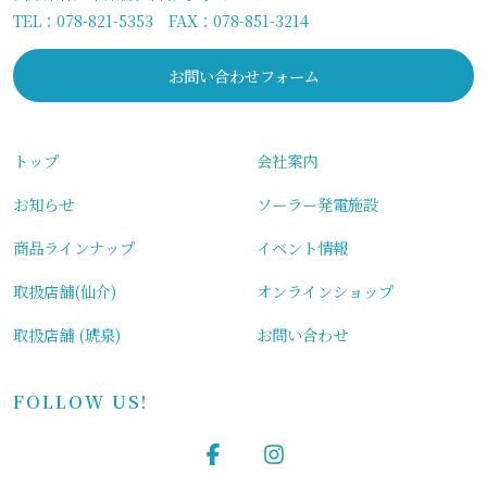
TEL：
078-821-5353
FAX：078-851-3214
ー
シ
お問い合わせフォーム
ョ
ン
トップ
会社案内
お知らせ
ソーラー発電施設
商品ラインナップ
イベント情報
取扱店舗(仙介)
オンラインショップ
取扱店舗 (琥泉)
お問い合わせ
FOLLOW US!