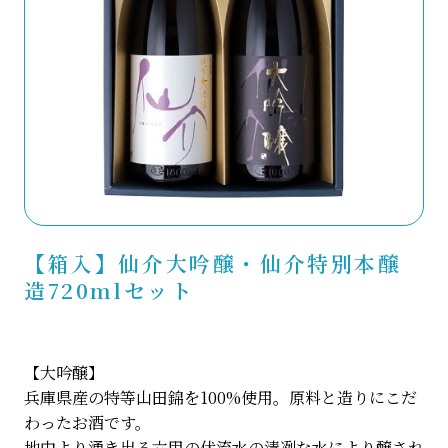
【箱入】仙介大吟醸・仙介特別本醸
造720mlセット
【大吟醸】
兵庫県産の特等山田錦を100%使用。原料と造りにこだ
わったお酒です。
地中より湧き出る六甲の伏流水の清冽な水により醸され